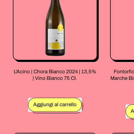
2025
|
12,0%
|
Spumante
75
Cl.
L'Acino | Chora Bianco 2024 | 13,5%
Fontorfi
| Vino Bianco 75 Cl.
Marche Bi
Prezzo normale
Aggiungi al carrello
Prezzo no
A
,
L'Acino
|