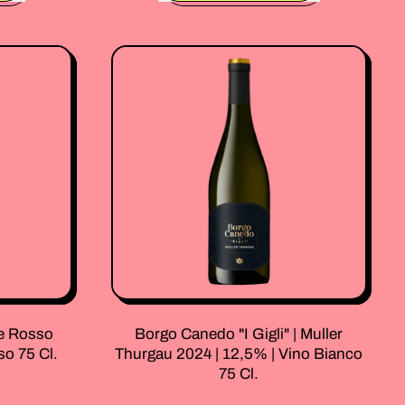
,
Borgo
Canedo
"I
Gigli"
|
nnay
Pinot
Grigio
2025
|
13,0%
|
Vino
Bianco
75
Cl.
ce Rosso
Borgo Canedo "I Gigli" | Muller
so 75 Cl.
Thurgau 2024 | 12,5% | Vino Bianco
75 Cl.