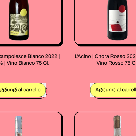
 Campolesce Bianco 2022 |
L'Acino | Chora Rosso 202
 | Vino Bianco 75 Cl.
Vino Rosso 75 Cl
rmale
Prezzo normale
ggiungi al carrello
Aggiungi al carrel
,
,
L'Acino
L'Acino
|
|
Campolesce
Chora
Bianco
Rosso
2022
2022