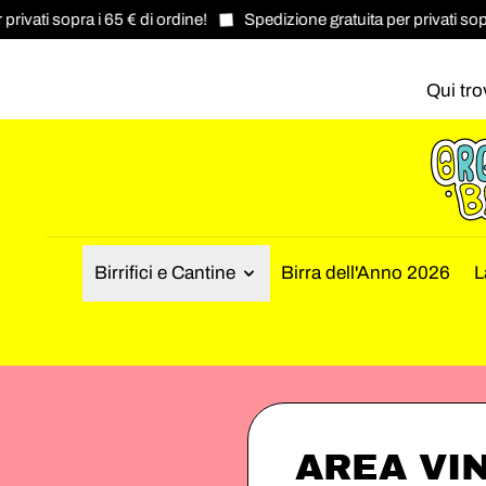
vati sopra i 65 € di ordine!
Spedizione gratuita per privati sopra i
Qui tro
Birrifici e Cantine
Birra dell'Anno 2026
L
AREA VI