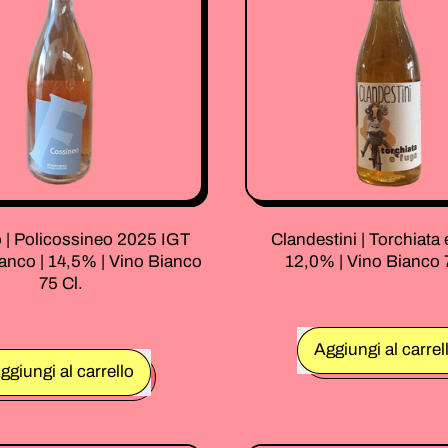
|
|
13,0%
13,5%
|
|
Vino
Vino
Bianco
Rosso
75
75
Cl.
Cl.
o | Policossineo 2025 IGT
Clandestini | Torchiata 
anco | 14,5% | Vino Bianco
12,0% | Vino Bianco 
75 Cl.
Prezzo normale
Aggiungi al carrel
rmale
ggiungi al carrello
,
,
Clandes
Fontorfio
|