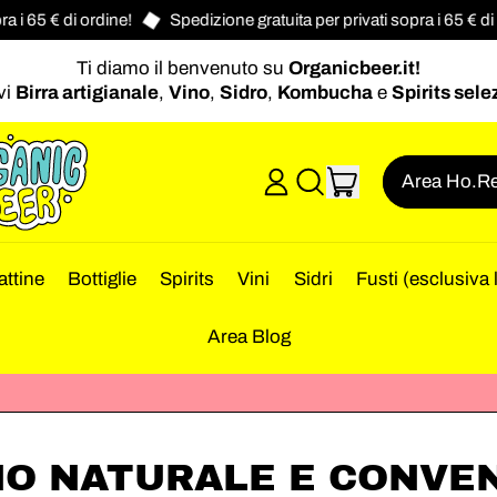
 65 € di ordine!
Spedizione gratuita per privati sopra i 65 € di ord
Ti diamo il benvenuto su
Organicbeer.it!
vi
Birra artigianale
,
Vino
,
Sidro
,
Kombucha
e
Spirits sele
articoli
Area Ho.Re
Accedi
Cerca
Carrello
nel
nostro
sito
attine
Bottiglie
Spirits
Vini
Sidri
Fusti (esclusiva 
Area Blog
NO NATURALE E CONVE