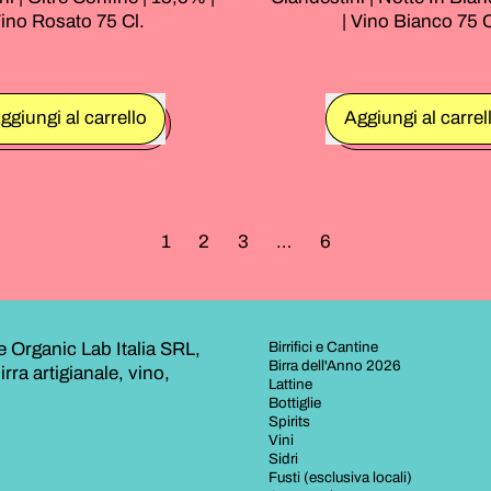
ino Rosato 75 Cl.
| Vino Bianco 75 C
rmale
Prezzo normale
ggiungi al carrello
Aggiungi al carrel
,
,
Clandestini
Clandes
|
|
Oltre
Notte
1
2
3
…
6
Confine
In
|
Bianco
13,5%
|
|
12,5%
Vino
|
e Organic Lab Italia SRL,
Birrifici e Cantine
Birra dell'Anno 2026
Rosato
Vino
irra artigianale, vino,
Lattine
75
Bianco
Bottiglie
Cl.
75
Spirits
Vini
Cl.
Sidri
Fusti (esclusiva locali)