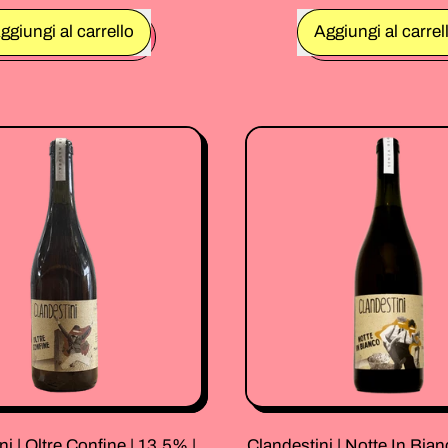
rmale
Prezzo normale
ggiungi al carrello
Aggiungi al carrel
,
,
Il
Il
Vinco
Vinco
|
|
Forestico
Le
2024
Capann
|
Rosso
11,5%
2023
|
|
Vino
13,5%
Bianco
|
75
Vino
Cl.
Rosso
75
Cl.
i | Oltre Confine | 13,5% |
Clandestini | Notte In Bia