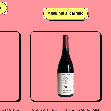
lo
Prezzo normale
Aggiungi al carrello
,
Borgo
Canedo
"I
acce
Gigli"
|
Muller
Thurgau
2024
|
12,5%
|
Vino
Bianco
75
Cl.
nco | 12,5%
Sutta A Vigna | Cubanello 2024 IGP