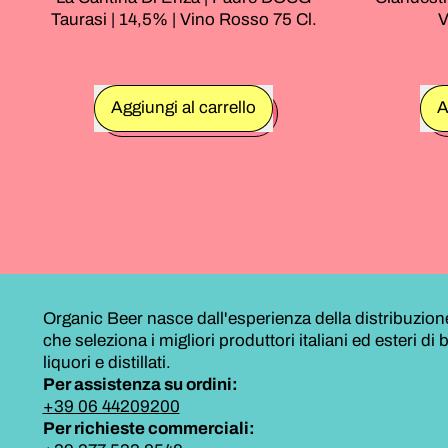
Taurasi | 14,5% | Vino Rosso 75 Cl.
V
Prezzo normale
Prezzo no
Aggiungi al carrello
A
,
La
Cantina
Di
Enza
|
Padre
DOCG
Taurasi
Organic Beer nasce dall'esperienza della distribuzion
|
che seleziona i migliori produttori italiani ed esteri di b
14,5%
liquori e distillati.
|
Per assistenza su ordini:
Vino
+39 06 44209200
Rosso
Per richieste commerciali: