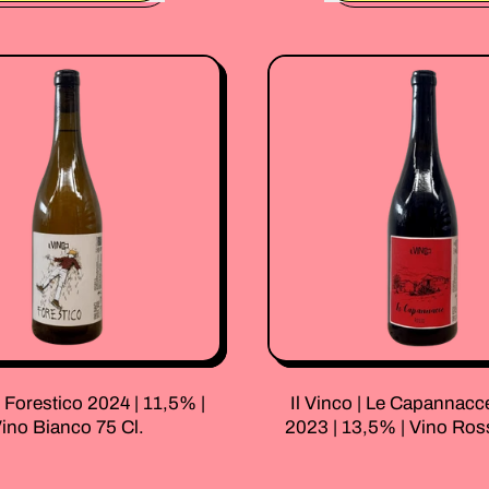
,
,
Piedefermo
Borgo
|
Canedo
Flor
"I
2023
Gigli"
|
|
12,5%
Chardo
|
2025
Vino
|
Bianco
13,0%
Macerato
|
75
Vino
Cl.
Bianco
75
Cl.
| Forestico 2024 | 11,5% |
Il Vinco | Le Capannac
ino Bianco 75 Cl.
2023 | 13,5% | Vino Ros