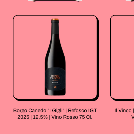
,
La
Cantina
Di
Enza
|
Pes
Crai
2024
Fiano
|
10,5%
|
Vino
Bianco
75
Cl.
Borgo Canedo "I Gigli" | Refosco IGT
Il Vinco 
2025 | 12,5% | Vino Rosso 75 Cl.
V