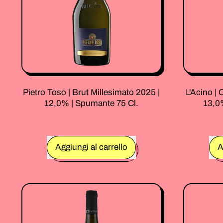
Pietro Toso | Brut Millesimato 2025 |
L'Acino |
12,0% | Spumante 75 Cl.
13,0%
Prezzo normale
Prezzo no
Aggiungi al carrello
A
,
Pietro
Toso
|
Brut
Millesimato