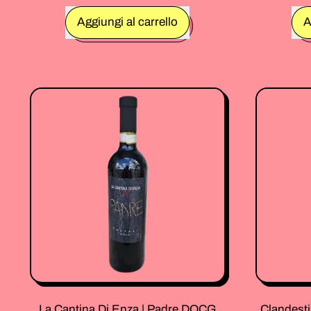
Prezzo normale
Prezzo no
Aggiungi al carrello
A
,
Borgo
Canedo
"I
Gigli"
|
Refosco
IGT
2025
|
12,5%
|
Vino
Rosso
75
Cl.
La Cantina Di Enza | Padre DOCG
Clandestin