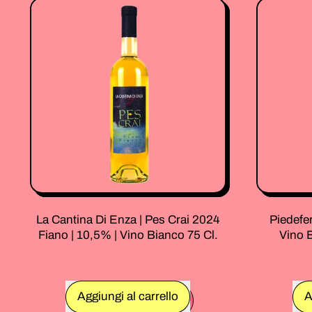
Chora
Bianco
2024
|
13,5%
|
Vino
Bianco
75
Cl.
La Cantina Di Enza | Pes Crai 2024
Piedefe
Fiano | 10,5% | Vino Bianco 75 Cl.
Vino 
Prezzo normale
Prezzo no
Aggiungi al carrello
A