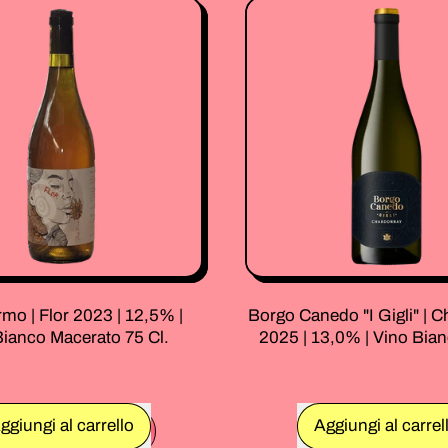
|
Torchia
Policossineo
e
2025
Fuga
IGT
|
Marche
12,0%
Bianco
|
|
Vino
14,5%
Bianco
|
75
Vino
Cl.
Bianco
75
Cl.
rmo | Flor 2023 | 12,5% |
Borgo Canedo "I Gigli" | 
Bianco Macerato 75 Cl.
2025 | 13,0% | Vino Bian
rmale
Prezzo normale
ggiungi al carrello
Aggiungi al carrel