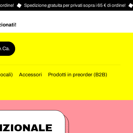
ine!
Spedizione gratuita per privati sopra i 65 € di ordine!
Sp
zionati!
.Ca.
locali)
Accessori
Prodotti in preorder (B2B)
NZIONALE