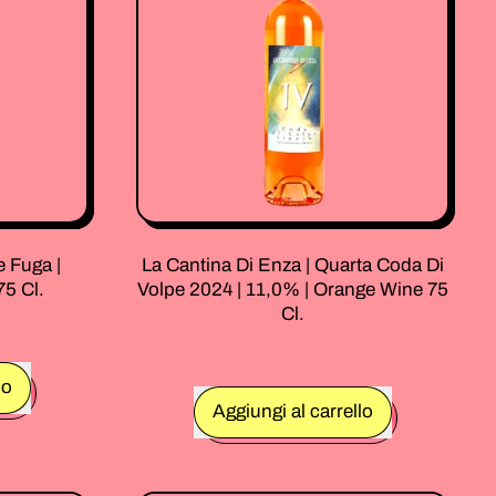
|
12,5%
|
Vino
Bianco
75
Cl.
e Fuga |
La Cantina Di Enza | Quarta Coda Di
75 Cl.
Volpe 2024 | 11,0% | Orange Wine 75
Cl.
lo
Prezzo normale
Aggiungi al carrello
tini
,
La