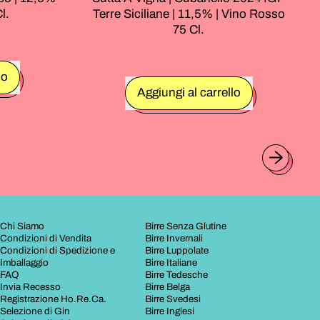
l.
Terre Siciliane | 11,5% | Vino Rosso
75 Cl.
lo
Prezzo normale
Aggiungi al carrello
tini
,
Sutta
A
Vigna
|
Cubanello
2024
IGP
Chi Siamo
Birre Senza Glutine
Condizioni di Vendita
Birre Invernali
Terre
Condizioni di Spedizione e
Birre Luppolate
Siciliane
Imballaggio
Birre Italiane
|
FAQ
Birre Tedesche
Invia Recesso
Birre Belga
11,5%
Registrazione Ho.Re.Ca.
Birre Svedesi
|
Selezione di Gin
Birre Inglesi