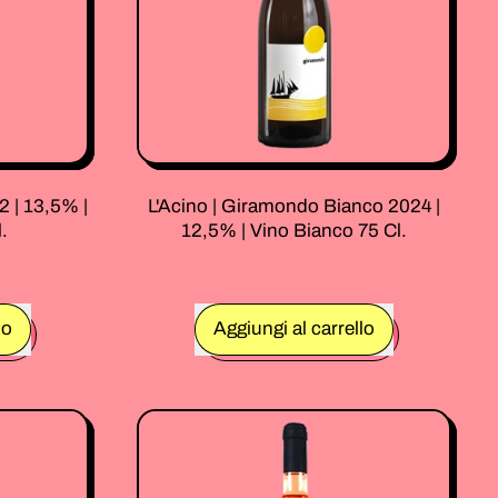
2 | 13,5% |
L'Acino | Giramondo Bianco 2024 |
.
12,5% | Vino Bianco 75 Cl.
Prezzo normale
lo
Aggiungi al carrello
,
L'Acino
|
Giramondo
Bianco
2024