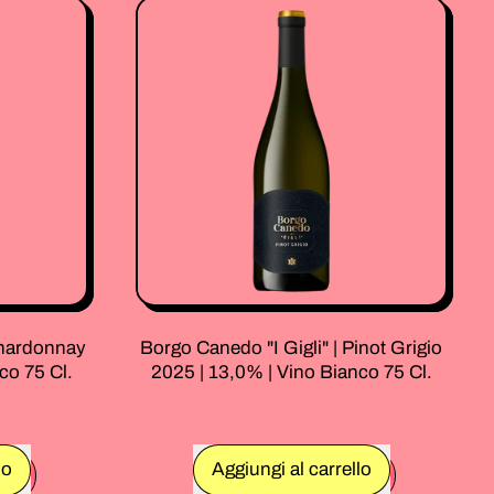
ta
Cantina
Di
Enza
|
Quarta
Coda
Di
Volpe
2024
|
11,0%
|
Orange
Wine
75
Chardonnay
Borgo Canedo "I Gigli" | Pinot Grigio
Cl.
co 75 Cl.
2025 | 13,0% | Vino Bianco 75 Cl.
Prezzo normale
lo
Aggiungi al carrello