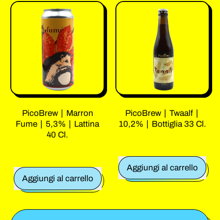
PicoBrew ∣ Marron
PicoBrew ∣ Twaalf ∣
Fume ∣ 5,3% ∣ Lattina
10,2% ∣ Bottiglia 33 Cl.
40 Cl.
Prezzo normale
Aggiungi al carrello
Prezzo normale
Aggiungi al carrello
,
,
PicoBrew
PicoBrew
∣
∣
Twaalf