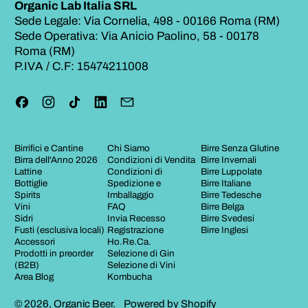
Organic Lab Italia SRL
Sede Legale: Via Cornelia, 498 - 00166 Roma (RM)
Sede Operativa: Via Anicio Paolino, 58 - 00178
Roma (RM)
P.IVA / C.F: 15474211008
Facebook
Instagram
TikTok
LinkedIn
Email
Birrifici e Cantine
Chi Siamo
Birre Senza Glutine
Birra dell'Anno 2026
Condizioni di Vendita
Birre Invernali
Lattine
Condizioni di
Birre Luppolate
Bottiglie
Spedizione e
Birre Italiane
Spirits
Imballaggio
Birre Tedesche
Vini
FAQ
Birre Belga
Sidri
Invia Recesso
Birre Svedesi
Fusti (esclusiva locali)
Registrazione
Birre Inglesi
Accessori
Ho.Re.Ca.
Prodotti in preorder
Selezione di Gin
(B2B)
Selezione di Vini
Area Blog
Kombucha
© 2026,
Organic Beer
.
Powered by Shopify