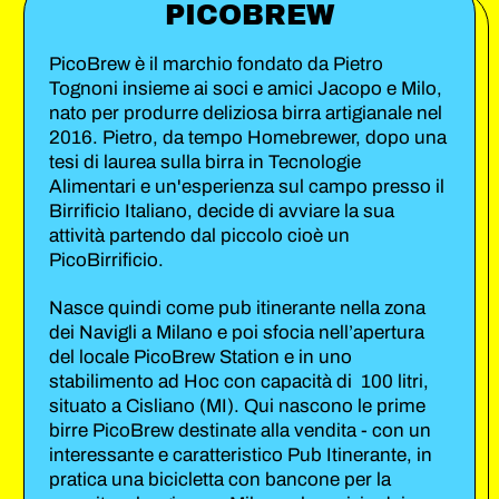
PICOBREW
Marron
∣
Fume
10,2%
PicoBrew è il marchio fondato da Pietro
∣
∣
Tognoni insieme ai soci e amici Jacopo e Milo,
5,3%
Bottiglia
nato per produrre deliziosa birra artigianale nel
∣
33
2016. Pietro, da tempo Homebrewer, dopo una
Lattina
Cl.
tesi di laurea sulla birra in Tecnologie
40
Alimentari e un'esperienza sul campo presso il
Cl.
Birrificio Italiano, decide di avviare la sua
attività partendo dal piccolo cioè un
PicoBirrificio.
Nasce quindi come pub itinerante nella zona
dei Navigli a Milano e poi sfocia nell’apertura
del locale PicoBrew Station e in uno
stabilimento ad Hoc con capacità di 100 litri,
situato a Cisliano (MI). Qui nascono le prime
birre PicoBrew destinate alla vendita - con un
interessante e caratteristico Pub Itinerante, in
pratica una bicicletta con bancone per la